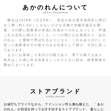
あかのれんについて
ABOUT AKANOREN
弊社は1919年（大正8年）、現在の名古屋市熱田区に間口
が二間（約1.8m）しかない小さな店舗で伊藤呉服店を開
業、その際に創業者が赤地に白抜きでのれんをつくり、早速
これを店先に掛けたところ、いつの間にかお客様から「あか
のれん」と愛称で呼ばれるようになり、これをありがたいと
思った創業者がその後そのまま社名として掲げ、今日に至っ
ております。
まさにお客様こそ名付けの親であり、育ての親でもあり、
私共はこの身に余る光栄をしっかりと心に刻み、粉骨精進を
重ねてまいります。
ストアブランド
STORE BRAND
お値打ちプライスながら、ファッション性も兼ね備えた、
「あか
のれん」が自信を持っておすすめするストアブランド。
暮らしに