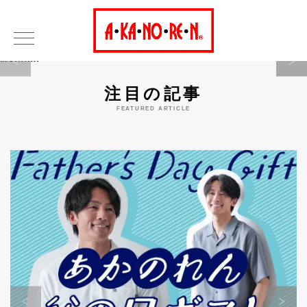
Warning
注目の記事
FEATURED ARTICLE