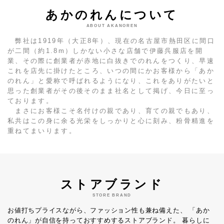
あかのれんについて
ABOUT AKANOREN
弊社は1919年（大正8年）、現在の名古屋市熱田区に間口
が二間（約1.8m）しかない小さな店舗で伊藤呉服店を開
業、その際に創業者が赤地に白抜きでのれんをつくり、早速
これを店先に掛けたところ、いつの間にかお客様から「あか
のれん」と愛称で呼ばれるようになり、これをありがたいと
思った創業者がその後そのまま社名として掲げ、今日に至っ
ております。
まさにお客様こそ名付けの親であり、育ての親でもあり、
私共はこの身に余る光栄をしっかりと心に刻み、粉骨精進を
重ねてまいります。
ストアブランド
STORE BRAND
お値打ちプライスながら、ファッション性も兼ね備えた、
「あか
のれん」が自信を持っておすすめするストアブランド。
暮らしに