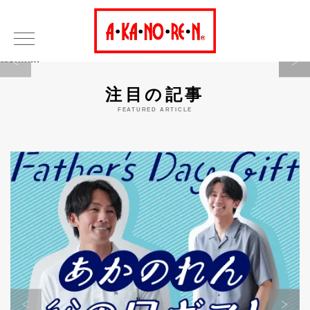
Warning
注目の記事
FEATURED ARTICLE