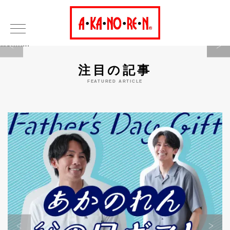
Warning
注目の記事
FEATURED ARTICLE