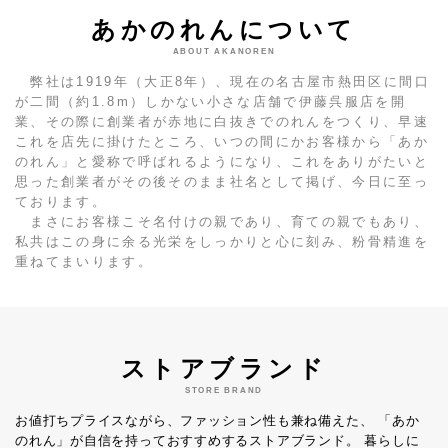
あかのれんについて
ABOUT AKANOREN
弊社は1919年（大正8年）、現在の名古屋市熱田区に間口
が二間（約1.8m）しかない小さな店舗で伊藤呉服店を開
業、その際に創業者が赤地に白抜きでのれんをつくり、早速
これを店先に掛けたところ、いつの間にかお客様から「あか
のれん」と愛称で呼ばれるようになり、これをありがたいと
思った創業者がその後そのまま社名として掲げ、今日に至っ
ております。
まさにお客様こそ名付けの親であり、育ての親でもあり、
私共はこの身に余る光栄をしっかりと心に刻み、粉骨精進を
重ねてまいります。
ストアブランド
STORE BRAND
お値打ちプライスながら、ファッション性も兼ね備えた、
「あか
のれん」が自信を持っておすすめするストアブランド。
暮らしに