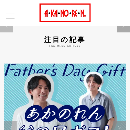
Warning
注目の記事
FEATURED ARTICLE