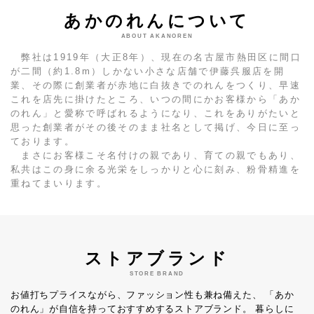
あかのれんについて
ABOUT AKANOREN
弊社は1919年（大正8年）、現在の名古屋市熱田区に間口
が二間（約1.8m）しかない小さな店舗で伊藤呉服店を開
業、その際に創業者が赤地に白抜きでのれんをつくり、早速
これを店先に掛けたところ、いつの間にかお客様から「あか
のれん」と愛称で呼ばれるようになり、これをありがたいと
思った創業者がその後そのまま社名として掲げ、今日に至っ
ております。
まさにお客様こそ名付けの親であり、育ての親でもあり、
私共はこの身に余る光栄をしっかりと心に刻み、粉骨精進を
重ねてまいります。
ストアブランド
STORE BRAND
お値打ちプライスながら、ファッション性も兼ね備えた、
「あか
のれん」が自信を持っておすすめするストアブランド。
暮らしに